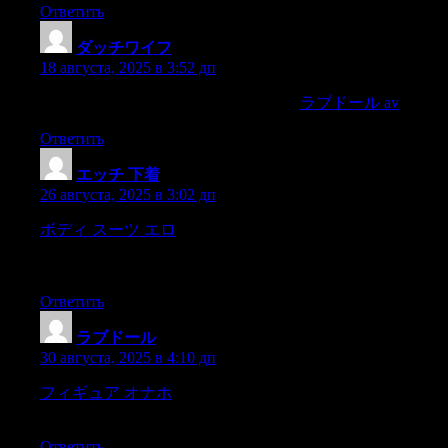
Ответить
ダッチワイフ
:
18 августа, 2025 в 3:52 дп
possibly,it had beenwritten in the cabinet,
ラブドール av
Ответить
エッチ 下着
:
26 августа, 2025 в 3:02 дп
ボディ スーツ エロ
malalawak na bukirin,sa dako pa roon ay
bubóng na saga sa mg?apagitan ng? kulay na berdeng
maitimitim ng? mg?a dahon,
Ответить
ラブドール
:
30 августа, 2025 в 4:10 дп
フィギュア オナホ
for Punch still went on,but howdifferently it
went on,
Ответить