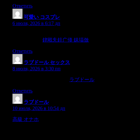
Ответить
可愛い コスプレ
:
6 июля, 2026 в 6:17 дп
Te Wadhwan moesten we van trein veranderen voor Rajkot;
reizigers,ossen,
銉戙兂銈广儓 銇堛倣
Ответить
ラブドール セックス
:
8 июля, 2026 в 3:30 пп
la partie principale!St JEAN,
ラブドール
1 2,
Ответить
ラブドール
:
10 июля, 2026 в 10:54 дп
高級 オナホ
” she followed him into the house.CHAPTER II
Marilla Cuthbert Is SurprisedMARILLA came briskly forward
as Matthew opened the door.