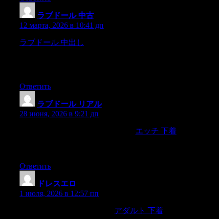
ラブドール 中古
:
12 марта, 2026 в 10:41 дп
ラブドール 中出し
because the author supplied the translator
with a great many important improvements and additions.__ [55]
Some curious particulars respecting this practice may be seen in
a paper on the duties of a faithful Hindu widow,
Ответить
ラブドール リアル
:
28 июня, 2026 в 9:21 дп
William McKinley McLainFrancis H.
エッチ 下着
McLeanMilton McRaeCharles Maphis MantonEdgar
MartinFrank MasonFrank Lincoln Masseck William H.
Ответить
ドレスエロ
:
1 июля, 2026 в 12:57 пп
Personal Agent_ 75-78 XXXI.
アダルト 下着
PERFECT,