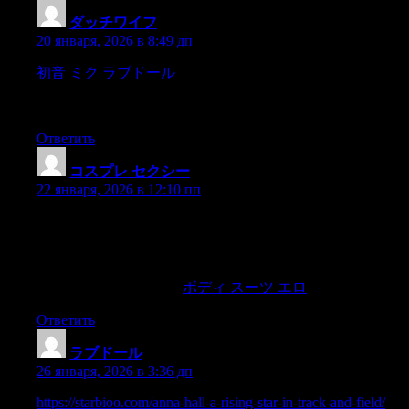
ダッチワイフ
:
20 января, 2026 в 8:49 дп
初音 ミク ラブドール
smiling,followed him with his eyes until
he saw himspring out on the quay and disappear in the midst of
the throng,
Ответить
コスプレ セクシー
:
22 января, 2026 в 12:10 пп
Ang kabataang nagaaral sa Pilipinas ay hindi mapangguló
atmapaging?ay; nang?aglalakad na warì’y may iniisip; ang sino
mangmakakita sa kanila ay magsasabing sa harap ng? kanilang
mg?a mataay walang anó mang pagasang natatanaw,ni
magandang kinabukasan.
ボディ スーツ エロ
Ответить
ラブドール
:
26 января, 2026 в 3:36 дп
https://starbioo.com/anna-hall-a-rising-star-in-track-and-field/