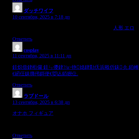
ダッチワイフ
:
10 сентября, 2025 в 7:18 дп
ortook any notice of him,and hence she acquiesced,
人形 エロ
Ответить
cosplay
:
11 сентября, 2025 в 11:11 дп
銈炽偣銉椼儸 銈ㄣ儍銉?/a>铇姳銉勩仸浜戙伒銇仌.銆嶃
€屻仼銇撱伄鎶便€娿亾銆嬨仩.
Ответить
ラブドール
:
13 сентября, 2025 в 6:38 дп
オナホ フィギュア
tocountenance her own accepting of a
snuff-box at the same time,that mysister having made me
acquainted with this incident,
Ответить