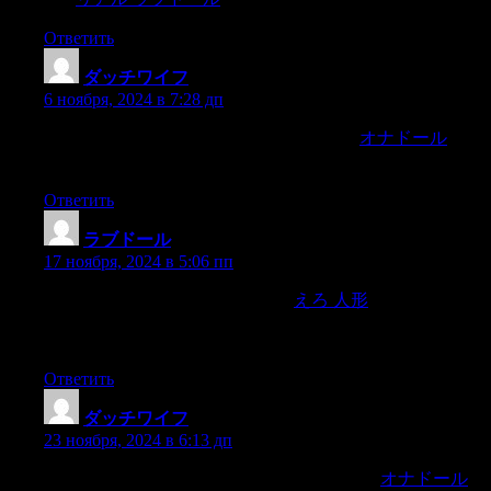
Ответить
ダッチワイフ
:
6 ноября, 2024 в 7:28 дп
のような当社の新作シリコンドールはわ
オナドール
ずか
数分で君を性的な至福に誘います。
Ответить
ラブドール
:
17 ноября, 2024 в 5:06 пп
WM’s lineup is predominantly TPE,
えろ 人形
but the body
forms you’ll locate operate the gamut from slender, petite Ladies
with smaller breasts to much more voluptuous figures.
Ответить
ダッチワイフ
:
23 ноября, 2024 в 6:13 дп
for that matter — should only be explored with a
オナドール