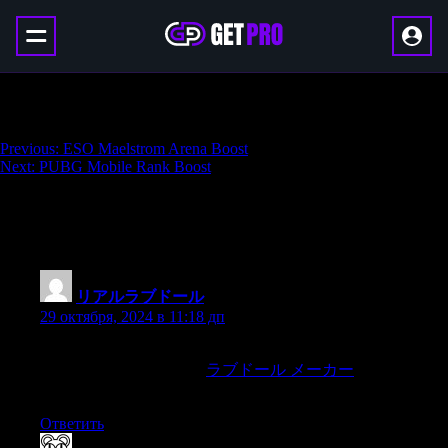
ESO Arena Weapons Boost
Навигация
Previous:
ESO Maelstrom Arena Boost
Next:
PUBG Mobile Rank Boost
по
записям
33 thoughts on “
ESO Arena Weapons
Boost
”
リアルラブドール
:
29 октября, 2024 в 11:18 дп
They serve as companions for those who have lost their partners
due to death or separation.
ラブドール メーカー
These dolls
can help reintroduce the comfort of intimacy.
Ответить