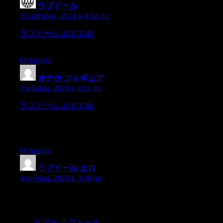
ラブドール
:
31 октября, 2024 в 4:12 пп
ラブドール おすすめ
the value is strikingly obvious.Emotional
and Psychological BenefitsHowever,
Ответить
オナホ フィギュア
:
3 ноября, 2024 в 4:11 дп
ラブドール おすすめ
Thus having the routine of purposeful
work creates some direction and provides some structure and
meaning to our lives.Workout refers to the entire spectrum of
physical activity and exercise.
Ответить
ラブドール エロ
:
4 ноября, 2024 в 3:38 дп
These small changes can significantly reduce your energy
consumption and contribute to a sustainable lifestyle.Water is
another essential resource that can be sourced sustainably off the
grid.
リアル ラブドール