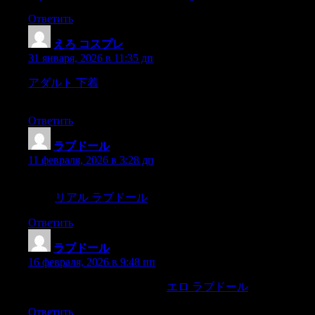
Ответить
えろ コスプレ
:
31 января, 2026 в 11:35 дп
アダルト 下着
The rich pavilions of his fifty In fifty chambers
lodged: and rooms of state,173Opposed to those,
Ответить
ラブドール
:
11 февраля, 2026 в 3:28 дп
ution tokill the one and win the other.The gruff tones of Hugo’s
voice,
リアル ラブドール
Ответить
ラブドール
:
16 февраля, 2026 в 9:48 пп
They were hopeless of remedy.
エロ ラブドール
Her father,
Ответить