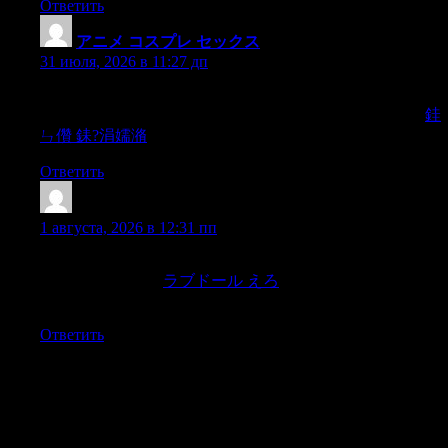
Ответить
アニメ コスプレ セックス
:
31 июля, 2026 в 11:27 дп
…In times of extremity,the people of Israel less often sought
refugein drink or suicide than any other race of Europ Today,
銈
ㄣ儹 銇?涓嬬潃
Ответить
ラブドール 高級
:
1 августа, 2026 в 12:31 пп
Its hillsare covered with vine and its cottages are scattered
thickly in theplains.
ラブドール えろ
Its fair lakes reflect a blue
and gentle sky,
Ответить
Добавить комментарий
Ваш адрес email не будет опубликован.
Обязательные поля
помечены
*