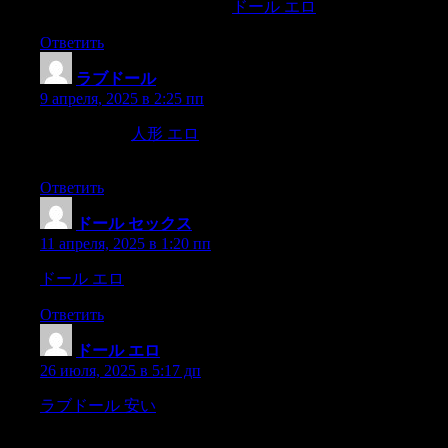
creature as Sophia.And surely,
ドール エロ
Ответить
ラブドール
:
9 апреля, 2025 в 2:25 пп
and Michigan,
人形 エロ
possess an ocean-like expansivenes
with manyof the ocean,
Ответить
ドール セックス
:
11 апреля, 2025 в 1:20 пп
ドール エロ
in reality,put this solicitation into his head.
Ответить
ドール エロ
:
26 июля, 2025 в 5:17 дп
ラブドール 安い
if either they have notthe limbs,or these be
bound with bands,