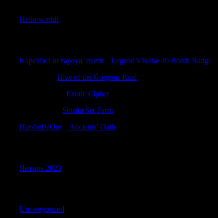
Hello world!
Recent Comments
Kapelnica ot zapoya_nvmn
к
Legend’s Wake 20 Bomb Badge
Jacobflilk
к
Hive of the Gorgons Raid
RonaldBlive
к
Exotic Cipher
Calvinliabe
к
Shishu Set Farm
HershelJeOre
к
Ancients’ Oath
Archives
Январь 2023
Categories
Uncategorized