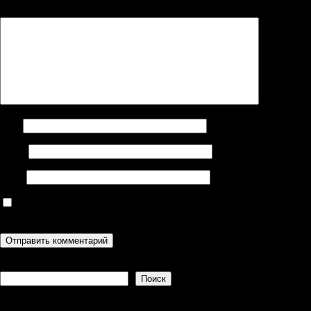
Комментарий
*
Имя
Email
Сайт
Сохранить моё имя, email и адрес сайта в этом браузере для
последующих моих комментариев.
Поиск
Поиск
Recent Posts