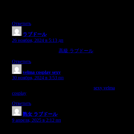
partner you trust and it’s important that safe words and
boundaries are agreed upon and put into place beforehand and
that all acts are subject to full
Ответить
ラブドール
:
26 ноября, 2024 в 5:13 дп
I don’t want to have sex,
高級 ラブドール
” and thinks,
Ответить
velma cosplay sexy
:
30 ноября, 2024 в 3:53 пп
This makes it the perfect textile for lingerie,
sexy velma
cosplay
being both lightweight and opaque,
Ответить
熟女 ラブドール
:
9 апреля, 2025 в 2:12 пп
so no more could he entertain a notion ofbetraying such a