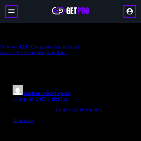
ESO Maelstrom Arena Boost
Навигация
Previous:
ESO Dragonstar Arena Boost
Next:
ESO Arena Weapons Boost
по
записям
One thought on “
ESO Maelstrom Arena
Boost
”
ruhların etiketi spotify
:
13 апреля, 2025 в 11:10 дп
en iyi rap beat albüm
Ruhların Etiketi Spotify
. Lamentos
Ответить
Добавить комментарий