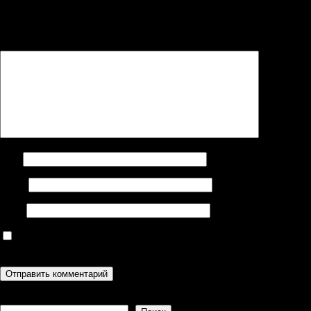
Ваш адрес email не будет опубликован.
Обязательные поля
помечены
*
Комментарий
*
Имя
Email
Сайт
Сохранить моё имя, email и адрес сайта в этом браузере для
последующих моих комментариев.
Поиск