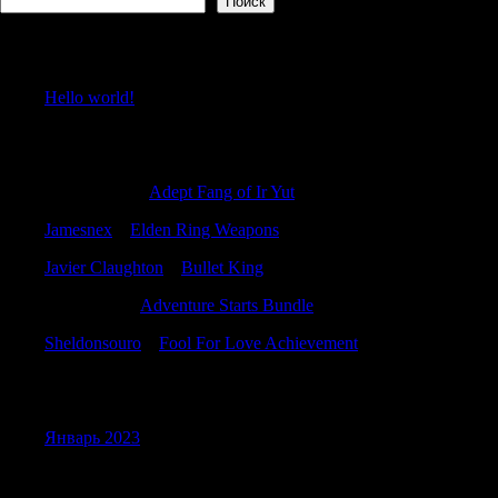
Поиск
Recent Posts
Hello world!
Recent Comments
Rodneyvitly
к
Adept Fang of Ir Yut
Jamesnex
к
Elden Ring Weapons
Javier Claughton
к
Bullet King
ScottElugh
к
Adventure Starts Bundle
Sheldonsouro
к
Fool For Love Achievement
Archives
Январь 2023
Categories