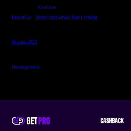
DarrenWag
к
Krell Axe
RobertGer
к
Brawl Stars Brawl Pass Leveling
Archives
Январь 2023
Categories
Uncategorized
CASHBACK