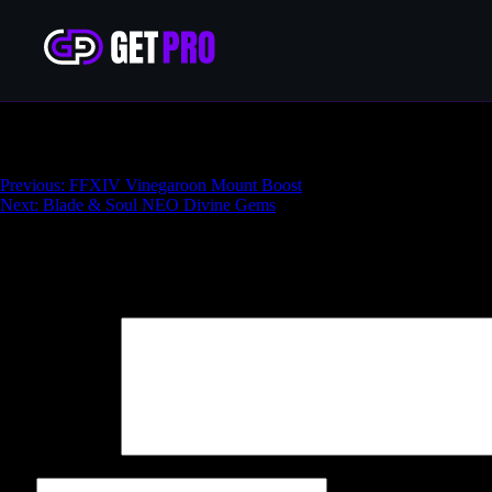
FFXIV Forgiven Reticence Mount Boost
Навигация
Previous:
FFXIV Vinegaroon Mount Boost
Next:
Blade & Soul NEO Divine Gems
по
записям
Добавить комментарий
Ваш адрес email не будет опубликован.
Обязательные поля поме
Комментарий
*
Имя