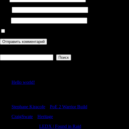
Email
Сайт
Сохранить моё имя, email и адрес сайта в этом браузере дл
Поиск
Поиск
Recent Posts
Hello world!
Recent Comments
Stephane Kiracofe
к
PoE 2 Warrior Build
CraigSwate
к
Heritage
RonaldBlive
к
LEDX | Found in Raid