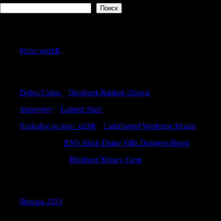
Поиск
Recent Posts
Hello world!
Recent Comments
Debra Cubas
к
Deadlock Ranked Unlock
bruluryivy
к
Lantern Shell
Narkolog na dom_ukMt
к
Lightforged Warframe Mount
CraigSwate
к
ESO Black Drake Villa Dungeon Boost
Charlesseend
к
Bloxburg Money Farm
Archives
Январь 2023