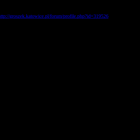
http://groszek.katowice.pl/forum/profile.php?id=319526
les, and promo sections with free spin deals.
t for ages and yours is the best I’ve located so far.