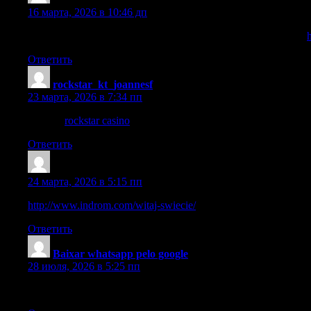
16 марта, 2026 в 10:46 дп
Отличная возможность попробовать удачу в vodka казино
Ответить
rockstar_kt_joannesf
:
23 марта, 2026 в 7:34 пп
For me,
rockstar casino
stands out when comparing slots, live tab
Ответить
Casino_wpMl
:
24 марта, 2026 в 5:15 пп
http://www.indrom.com/witaj-swiecie/
Ответить
Baixar whatsapp pelo google
:
28 июля, 2026 в 5:25 пп
Thank you, I have recently been hunting for info about this subjec