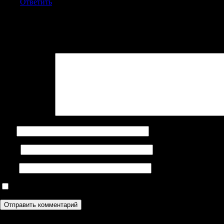
Ответить
Добавить комментарий
Ваш адрес email не будет опубликован.
Обязательные поля поме
Комментарий
*
Имя
Email
Сайт
Сохранить моё имя, email и адрес сайта в этом браузере дл
Поиск