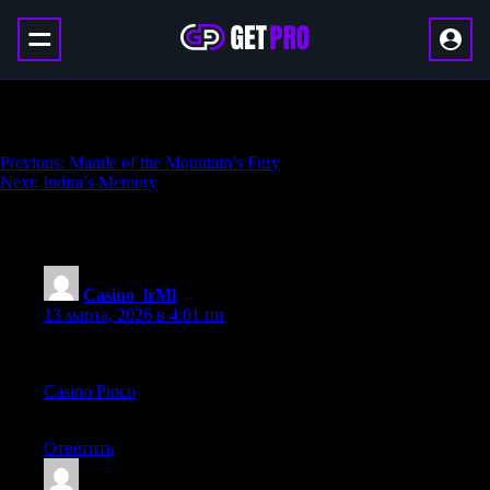
Malefic Crescent
Навигация
Previous:
Mantle of the Mountain’s Fury
Next:
Indira’s Memory
по
записям
8 thoughts on “
Malefic Crescent
”
Casino_lrMl
:
13 марта, 2026 в 4:01 пп
Pinco Casino открывает мир азартных развлечений с
удобной платформой.
Casino Pinco
Все транзакции защищены современными технологиями.
Ответить
Kazino_kiEt
: