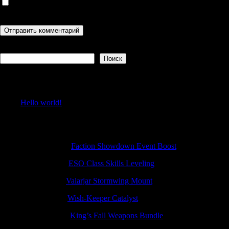
Сохранить моё имя, email и адрес сайта в этом браузере для
последующих моих комментариев.
Поиск
Поиск
Recent Posts
Hello world!
Recent Comments
JohnnyWAG
к
Faction Showdown Event Boost
BradleyGub
к
ESO Class Skills Leveling
MichaelLib
к
Valarjar Stormwing Mount
Edwinnuate
к
Wish-Keeper Catalyst
Randallcarse
к
King’s Fall Weapons Bundle