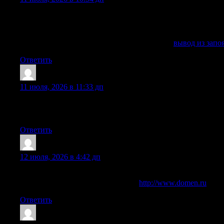
Наркологическая помощь помогает безопасно начать вывед
лечение алкоголизма. Нарколог проводит анализ состояни
расстройств, противопоказаний и других ограничений. По
Получить дополнительную информацию —
вывод из запо
Ответить
JamesHit
:
11 июля, 2026 в 11:33 дп
выездная наркологическая служба оперативно приедет по 
Подробнее — [url=https://vivod-iz-zapoya-sochi23.ru/]вывод и
Ответить
ShawnAdums
:
12 июля, 2026 в 4:42 дп
Вывод из запоя в клинике и на дому в Сочи: лечение алко
Исследовать вопрос подробнее —
http://www.domen.ru
Ответить
DonaldGreni
: