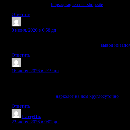
buy coke in telegram
https://prague-coca-shop.site
Ответить
AaronMum
:
8 июня, 2026 в 6:58 дп
Вывод запоя в клинике Сочи: лечение алкогольной интокс
Получить дополнительную информацию —
вывод из запо
Ответить
Danielwrity
:
16 июня, 2026 в 2:19 пп
Обратиться за помощью стоит, если состояние больного уху
бессонницу, тревогу, депрессии, рвоту, тремор, сильную
снижает риск осложнения, отравления, судорог и последст
Разобраться лучше —
нарколог на дом круглосуточно
Ответить
LarryDiz
:
23 июня, 2026 в 9:02 дп