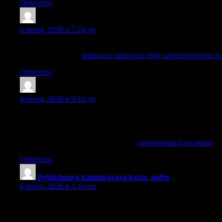
Ответить
Stevenlib
:
6 июля, 2026 в 7:24 дп
Вывод из запоя в клинике и на дому в Сочи: лечение алко
Подробнее тут —
вывод из запоя на дому круглосуточно с
Ответить
Kevinunurl
:
6 июля, 2026 в 9:12 дп
Вывод из запоя на дому удобен, если пациент находится в
любое время суток: выездная бригада приезжает по указан
судорожных реакций и других осложнений.
Получить больше информации —
скорая вывод из запоя
Ответить
Pyblichnaya kadastrovaya karta_uoPn
:
6 июля, 2026 в 1:16 пп
Слушайте кто искал участок А в росреестре очереди Кад
участок за 5 минут В общем, смотрите сами по ссылке — 
участок