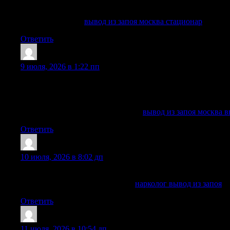
формируется после недели употребления. Поэтому нарколог
понять, можно ли вывести человека из запоя дома или лучш
Узнать больше —
вывод из запоя москва стационар
Ответить
RandalTiela
:
9 июля, 2026 в 1:22 пп
В Москве помощь при запое может проводиться на дому, в
контактирует с врачом и нет признаков тяжелого психоза,
стационарное лечение, потому что в клинике доступно кр
Исследовать вопрос подробнее —
вывод из запоя москва 
Ответить
StephenEdurf
:
10 июля, 2026 в 8:02 дп
основанием для вызова специалиста является неспособнос
Подробнее можно узнать тут —
нарколог вывод из запоя
Ответить
JamesHit
:
11 июля, 2026 в 10:54 дп