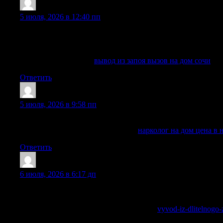
Jerryfem
:
5 июля, 2026 в 12:40 пп
Наркологическая помощь позволяет безопасно начать выве
зависимости. Нарколог проводит анализ состояния пациент
противопоказаний и других ограничений. После диагности
Углубиться в тему —
вывод из запоя вызов на дом сочи
Ответить
CharlesWaw
:
5 июля, 2026 в 9:58 пп
Соблюдаем конфиденциальность, бережно общаемся с паци
Получить больше информации —
нарколог на дом цена в 
Ответить
AdrianBoice
:
6 июля, 2026 в 6:17 дп
Ниже перечислены основные плюсы, которые получает каж
использованием современного оборудования и сертифицир
Получить дополнительные сведения —
vyvod-iz-dlitelnogo