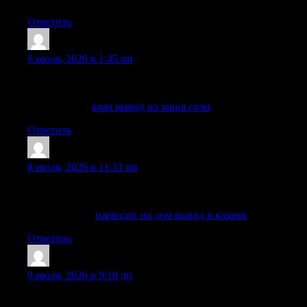
Ответить
Stevenlib
:
6 июля, 2026 в 1:45 пп
после вашего обращения наш врач приезжает по указанном
историю болезни (анамнез).
Детальнее —
врач вывод из запоя сочи
Ответить
ShawnSap
:
8 июля, 2026 в 11:33 пп
Мы работаем ежедневно, без выходных, поэтому позвонить
нужна ли капельница, детоксикация, вывод из запоя, госп
Подробнее —
нарколог на дом вывод в казани
Ответить
RandalTiela
:
9 июля, 2026 в 9:18 дп
Опытные специалисты знают, что запой может развиваться