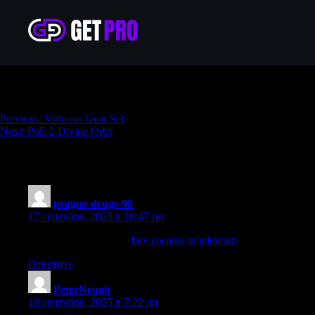
PoE 2 Powerleveling
Навигация
Previous:
Virtuoso Gear Set
Next:
PoE 2 Divine Orbs
по
записям
688 thoughts on “
PoE 2 Powerleveling
”
prague-drugs-98
:
17 сентября, 2025 в 10:47 пп
pure cocaine in prague
buy cocaine in telegram
Ответить
PeterNeugh
:
18 сентября, 2025 в 7:22 дп