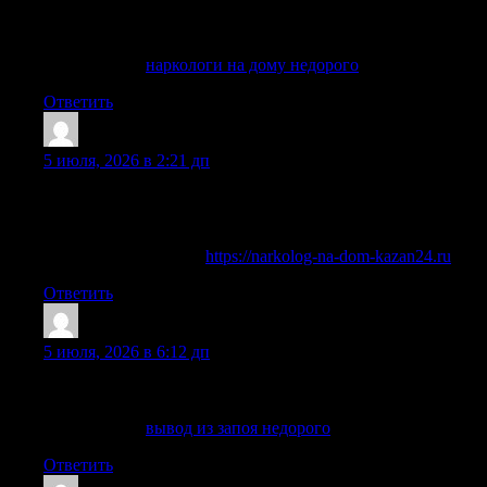
На странице также можно использовать направление как о
такая помощь востребована при алкогольной интоксикации
без поездки в клинику.
Детальнее —
наркологи на дому недорого
Ответить
MarvinDange
:
5 июля, 2026 в 2:21 дп
Нарколог на дом в Казани — это срочная медицинская пом
человеку сложно самостоятельно обратиться в клинику. Вр
дальнейшему лечению зависимости.
Углубиться в тему —
https://narkolog-na-dom-kazan24.ru
Ответить
Williamcot
:
5 июля, 2026 в 6:12 дп
Вывод из запоя на дому удобен, когда пациенту тяжело по
больницы. Нарколог приезжает на место, проводит обследо
Детальнее —
вывод из запоя недорого
Ответить