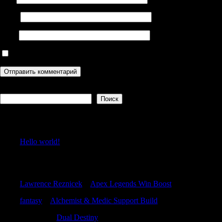
Email
Сайт
Сохранить моё имя, email и адрес сайта в этом браузере дл
Поиск
Поиск
Recent Posts
Hello world!
Recent Comments
Lawrence Reznicek
к
Apex Legends Win Boost
fantasy
к
Alchemist & Medic Support Build
DavidBit
к
Dual Destiny