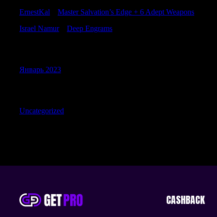
ErnestKal
к
Master Salvation’s Edge + 6 Adept Weapons
Israel Namur
к
Deep Engrams
Archives
Январь 2023
Categories
Uncategorized
CASHBACK