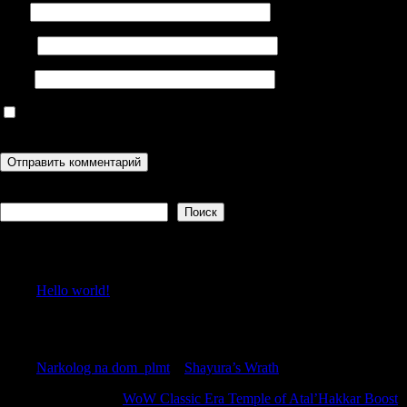
Имя
Email
Сайт
Сохранить моё имя, email и адрес сайта в этом браузере для
последующих моих комментариев.
Поиск
Поиск
Recent Posts
Hello world!
Recent Comments
Narkolog na dom_plmt
к
Shayura’s Wrath
Matthewkap
к
WoW Classic Era Temple of Atal’Hakkar Boost