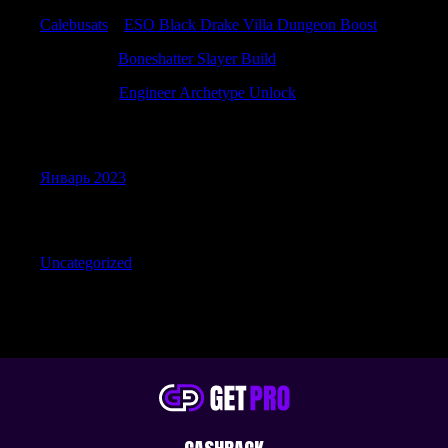
Calebusats
к
ESO Black Drake Villa Dungeon Boost
Jamesfam
к
Boneshatter Slayer Build
Patrickzef
к
Engineer Archetype Unlock
Archives
Январь 2023
Categories
Uncategorized