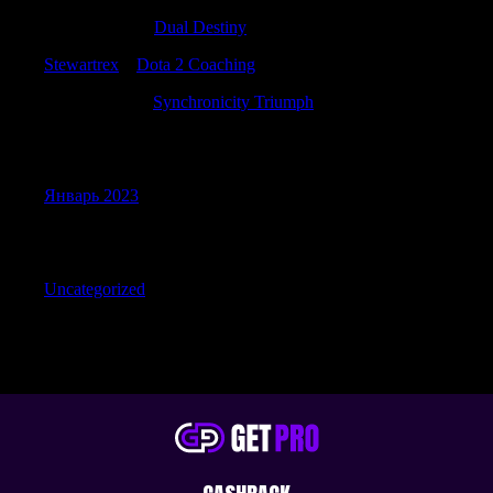
Charlesseend
к
Dual Destiny
Stewartrex
к
Dota 2 Coaching
HenryNeunk
к
Synchronicity Triumph
Archives
Январь 2023
Categories
Uncategorized