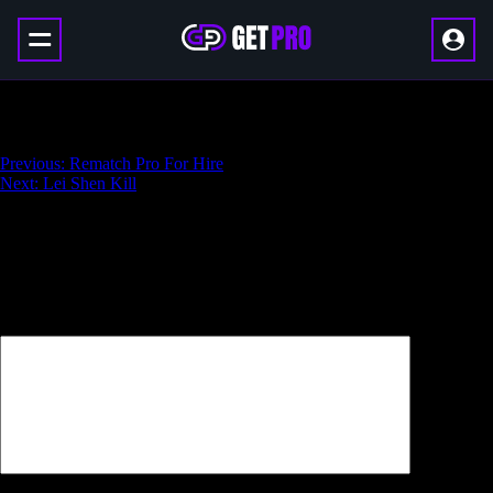
Rematch Win Boost
Навигация
Previous:
Rematch Pro For Hire
Next:
Lei Shen Kill
по
записям
Добавить комментарий
Ваш адрес email не будет опубликован.
Обязательные поля
помечены
*
Комментарий
*