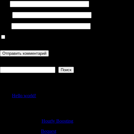
Имя
Email
Сайт
Сохранить моё имя, email и адрес сайта в этом браузере для
последующих моих комментариев.
Поиск
Поиск
Recent Posts
Hello world!
Recent Comments
DonaldMeW
к
Hourly Boosting
Samuelbrurb
к
Bequest