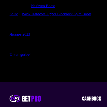
RichardPek
к
Nas’zuro Boost
Sallie
к
WoW Hardcore Upper Blackrock Spire Boost
Archives
Январь 2023
Categories
Uncategorized
CASHBACK