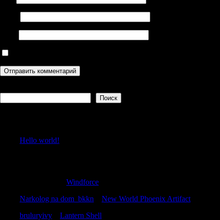
Email
Сайт
Сохранить моё имя, email и адрес сайта в этом браузере дл
Поиск
Поиск
Recent Posts
Hello world!
Recent Comments
Matthewkap
к
Windforce
Narkolog na dom_bkkn
к
New World Phoenix Artifact
bruluryivy
к
Lantern Shell