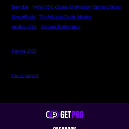
DavidBit
к
WoW TBC Classic Anniversary Tailoring Boost
MyronOvala
к
The Whisper Exotic Mission
mostbet_xlKr
к
Accrued Redemption
Archives
Январь 2023
Categories
Uncategorized