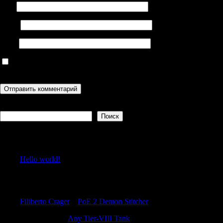
Имя
Email
Сайт
Сохранить моё имя, email и адрес сайта в этом браузере для
последующих моих комментариев.
Поиск
Поиск
Recent Posts
Hello world!
Recent Comments
Filiberto Crager
к
PoE 2 Demon Stitcher
RonaldBlive
к
Any Tier-VIII Tank