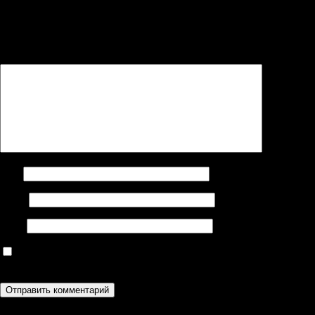
Ваш адрес email не будет опубликован.
Обязательные поля
помечены
*
Комментарий
*
Имя
Email
Сайт
Сохранить моё имя, email и адрес сайта в этом браузере для
последующих моих комментариев.
Поиск