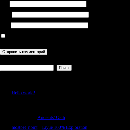
Имя
Email
Сайт
Сохранить моё имя, email и адрес сайта в этом браузере для
последующих моих комментариев.
Поиск
Поиск
Recent Posts
Hello world!
Recent Comments
DarrenWag
к
Ancients’ Oath
mostbet_nbmt
к
Liyue 100% Exploration