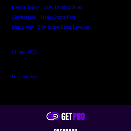
Louetta Tinley
к
BDO Hunting Boost
Charlesseend
к
Honor Points Farm
Marya Ater
к
BO6 Sniper Rifles Leveling
Archives
Январь 2023
Categories
Uncategorized