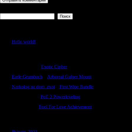
Поиск
Поиск
Recent Posts
Hello world!
Recent Comments
JohnnyWAG
к
Exotic Cipher
Earle Grumbach
к
Arboreal Gulper Mount
Narkolog na dom_zxoi
к
First Wipe Bundle
WilliamSoria
к
PoE 2 Powerleveling
WilliamKah
к
Fool For Love Achievement
Archives
Январь 2023