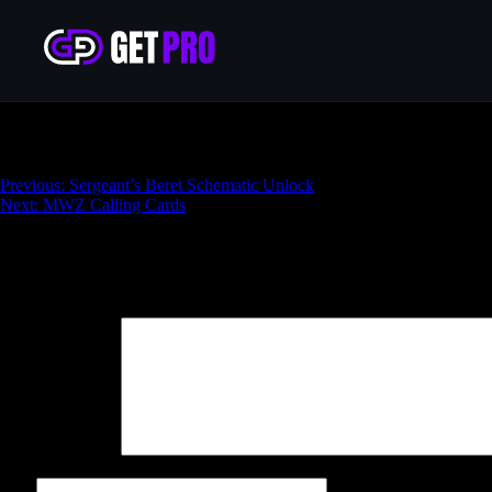
Matador Backpack
Навигация
Previous:
Sergeant’s Beret Schematic Unlock
Next:
MWZ Calling Cards
по
записям
Добавить комментарий
Ваш адрес email не будет опубликован.
Обязательные поля поме
Комментарий
*
Имя