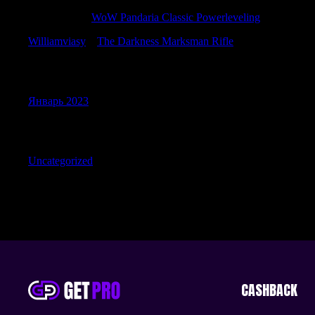
RichardPek
к
WoW Pandaria Classic Powerleveling
Williamviasy
к
The Darkness Marksman Rifle
Archives
Январь 2023
Categories
Uncategorized
CASHBACK