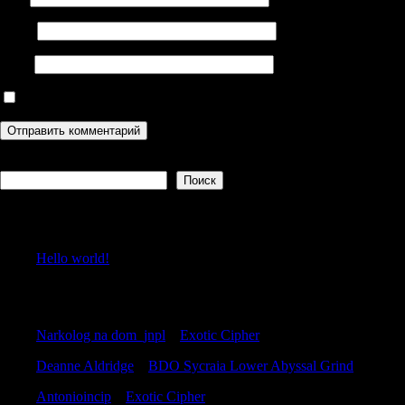
Email
Сайт
Сохранить моё имя, email и адрес сайта в этом браузере дл
Поиск
Поиск
Recent Posts
Hello world!
Recent Comments
Narkolog na dom_jnpl
к
Exotic Cipher
Deanne Aldridge
к
BDO Sycraia Lower Abyssal Grind
Antonioincip
к
Exotic Cipher