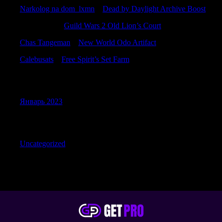
Narkolog na dom_lxmn
к
Dead by Daylight Archive Boost
MichaelLib
к
Guild Wars 2 Old Lion’s Court
Chas Tangeman
к
New World Odo Artifact
Calebusats
к
Free Spirit’s Set Farm
Archives
Январь 2023
Categories
Uncategorized