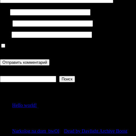
Имя
Email
Сайт
Сохранить моё имя, email и адрес сайта в этом браузере для
последующих моих комментариев.
Поиск
Поиск
Recent Posts
Hello world!
Recent Comments
Narkolog na dom_bwOl
к
Dead by Daylight Archive Boost