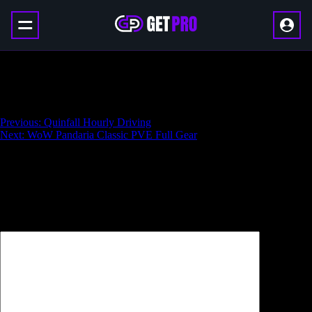
WoW Midnight Keystone Legend Season
One
Навигация
Previous:
Quinfall Hourly Driving
Next:
WoW Pandaria Classic PVE Full Gear
по
записям
Добавить комментарий
Ваш адрес email не будет опубликован.
Обязательные поля
помечены
*
Комментарий
*